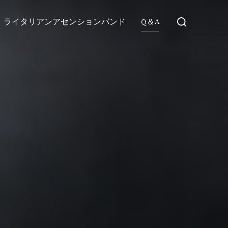
検
ライタリアンアセンションバンド
Q＆A
索
対
象: