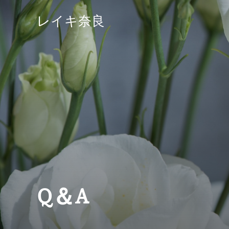
コ
レイキ奈良
ン
テ
ン
ツ
へ
ス
キ
ッ
プ
Q＆A